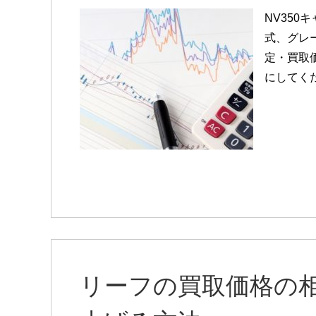
NV35
式、グレ
定・買取
にしてく
リーフの買取価格の