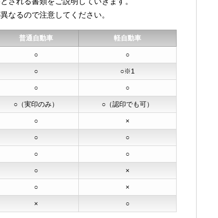
要とされる書類をご説明していきます。
が異なるので注意してください。
普通自動車
軽自動車
○
○
○
○※1
○
○
○（実印のみ）
○（認印でも可）
○
×
○
○
○
○
○
×
○
×
×
○