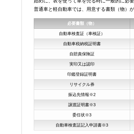
始めに、表を使って車を売る時に一般的に必
普通車と軽自動車では、用意する書類（物）
必要書類（物）
自動車検査証（車検証）
自動車税納税証明書
自賠責保険証
実印又は認印
印鑑登録証明書
リサイクル券
振込先情報※2
譲渡証明書※3
委任状※3
自動車検査証記入申請書※3