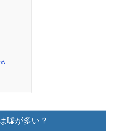
すめ
は嘘が多い？