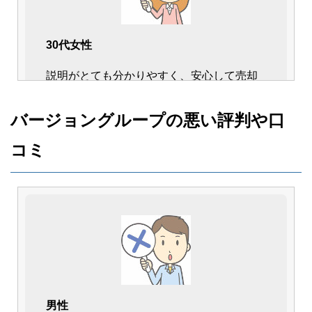
30代女性
説明がとても分かりやすく、安心して売却
する事が出来ました。
実績豊富なのが対応からも分かり、さすが
バージョングループの悪い評判や口
地域密着店だと感じます。
コミ
初めて中古車買取をしましたが、非常に満
足出来る取引が出来て良かったです。
男性