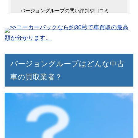
バージョングループの悪い評判や口コミ
40代男性
は、ネット上では特に見当たりませんでし
>>ユーカーパックなら約30秒で車買取の最高
近所に住んでいますが、ずっと昔から営業
た。
していたので安心感があります。
額が分かります。
査定も他社よりも高い査定額を提示してく
れたので、迷わず決めました。
バージョングループはどんな中古
売却後の手続きも非常にスムーズに進んだ
車の買取業者？
ので、ストレスを感じる事がありません。
手際の良さが目立って雰囲気も良い買取店
なので、周りにも勧めようと思います。