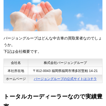
50代男性
査定時に担当スタッフが知識豊富だったた
め、思わぬ所でプラス査定になって希望額
バージョングループはどんな中古車の買取業者なのでしょ
に近づけてもらえました。
うか。
車への知識があるスタッフがいる買取店
下記は会社概要です。
は、とても信頼出来ます。
会社名
株式会社バージョングループ
対応も親切丁寧で、好感が持てました。
本社所在地
〒812-0043 福岡県福岡市博多区堅粕 14-21
また次も利用したいです。
ホームページ
バージョングループの公式サイトはコチラ
トータルカーディーラーなので実績豊