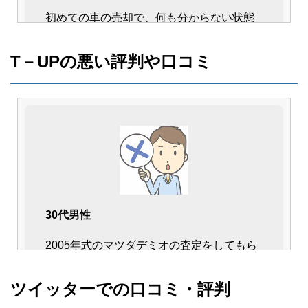
初めての車の売却で、何も分からない状態
で伺いましたが、とても良い対応でした。
他の車買取業者へも訪問しましたが、T－
T－UPの悪い評判や口コミ
UPと比べると、対応や査定価格に差があ
り、さすがのトヨタだと思いました。
信頼度がより一層増したところです。
30代男性
2005年式のマツダデミオの査定をしてもら
いました。
30代女性
半年後が車検で乗り換えを考えており、飛
ツイッターでの口コミ・評判
最終契約を行う際、事前に連絡いただいて
び込みで査定をしてもらいました。