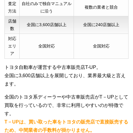
査定
自社のみで独自マニュアル
複数の業者と競合
方法
に沿う
店舗
全国に3,600店舗以上
全国に240店舗以上
数
対応
エリ
全国対応
全国対応
ア
トヨタ自動車が運営する中古車販売店T-UP。
全国に3,600店舗以上を展開しており、業界最大級と言え
ます。
全国のトヨタ系ディーラーや中古車販売店がT－UPとして
買取を行っているので、非常に利用しやすいのが特徴で
す。
T－UPは、買い取った車をトヨタの販売店で直接販売する
ため、中間業者の手数料が掛かりません。