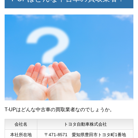
40代男性
何も知らない私に、買取について細かく丁
寧に説明していただきありがたかったで
す。
T-UPはどんな中古車の買取業者なのでしょうか。
50代男性
会社名
トヨタ自動車株式会社
値段がつかないと思っていた状態の車を持
本社所在地
〒471-8571 愛知県豊田市トヨタ町1番地
ち込みましたが、値段をつけて買い取って