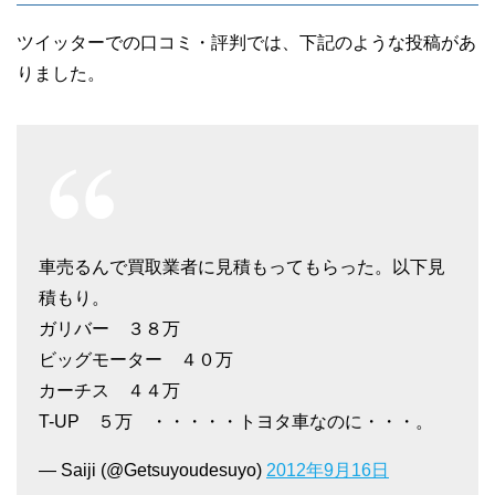
いた買取金額よりもアップして契約をして
金額や対応など、とても不快な気持ちにな
ツイッターでの口コミ・評判では、下記のような投稿があ
くれました。
りました。
りました。
最後の最後まで、価格アップに努めてくれ
車の確認の仕方も適当で、相手にされてい
嬉しく思いました。
ないような上からの態度で対応されたのは
とても残念でした。
車売るんで買取業者に見積もってもらった。以下見
積もり。
ガリバー ３８万
ビッグモーター ４０万
40代女性
カーチス ４４万
50代男性
私の希望していた買取価格よりも高い価格
T-UP ５万 ・・・・・トヨタ車なのに・・・。
で買い取ってくださいました。
スタッフの方はにこやかでスピーディーに
— Saiji (@Getsuyoudesuyo)
2012年9月16日
担当の方も全体的に見て感じの良い方でし
仕事をこなしておりとてもよかったのです