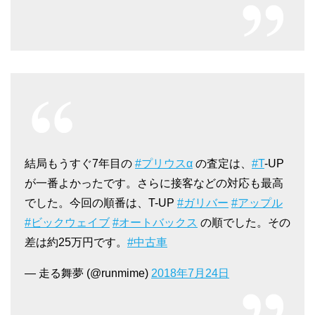
た。
が、肝心の価格交渉が不誠実だったと感じ
ています。
査定に対する評価や詳しい説明が欲しかっ
たと思っています。
私が望む査定金額に及ばず、不本意な結果
でした。
結局もうすぐ7年目の
#プリウスα
の査定は、
#T
-UP
40代男性
が一番よかったです。さらに接客などの対応も最高
手続きなどについて丁寧に説明してくださ
でした。今回の順番は、T-UP
#ガリバー
#アップル
り、価格の駆け引きをするような印象も全
#ビックウェイブ
#オートバックス
の順でした。その
くなく、安心して取引出来る業者でした。
差は約25万円です。
#中古車
— 走る舞夢 (@runmime)
2018年7月24日