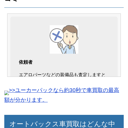
依頼者
40代男性
エアロパーツなどの装備品も査定しますと
さすが大手企業。コンプライアンスがしっ
広告されているのに実際に査定を依頼する
かりしており後々のリスクを感じませんで
>>ユーカーパックなら約30秒で車買取の最高
となにひとつ考慮されていなかった。別の
した。愛車を売る決断が出来たのは金額以
ところではしっかり装備品も反映されてい
額が分かります。
外でこういった面が非常に大きかったで
ただけに納得出来ませんでした。広告はな
す。
んだったんですかね。
オートバックス車買取はどんな中