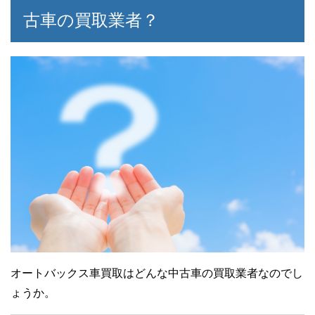
古車の買取業者？
50代女性
依頼者
営業の方のハキハキとした押しの強さが苦
他の買取業者に査定を依頼したら逆に廃車
手なのですが、こちらの方は物腰も柔らか
費用を請求されたので、オートバックスに
く気遣いもばっちりして頂きました。査定
持ち込んで査定してもらいました。結局、
もじっくり丁寧にしてくださりました。
部品とり車としてリサイクル料金で買い取
りという事になりました。少しでも現金に
なるのであればと思い買い取ってはもらい
オートバックス車買取はどんな中古車の買取業者なのでし
ましたが査定額には正直少し不満です。手
ょうか。
続きや接客はよかったので残念です。