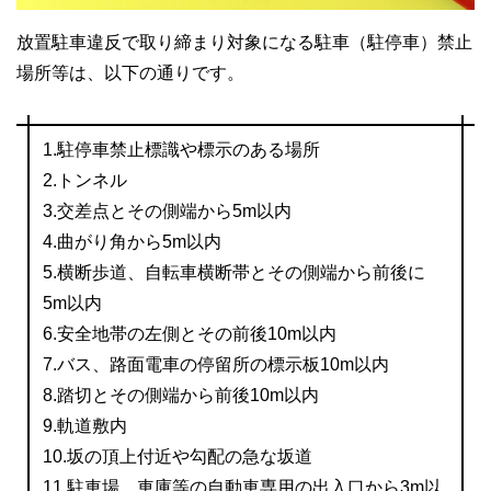
放置駐車違反で取り締まり対象になる駐車（駐停車）禁止
場所等は、以下の通りです。
1.駐停車禁止標識や標示のある場所
2.トンネル
3.交差点とその側端から5m以内
4.曲がり角から5m以内
5.横断歩道、自転車横断帯とその側端から前後に
5m以内
6.安全地帯の左側とその前後10m以内
7.バス、路面電車の停留所の標示板10m以内
8.踏切とその側端から前後10m以内
9.軌道敷内
10.坂の頂上付近や勾配の急な坂道
11.駐車場、車庫等の自動車専用の出入口から3m以