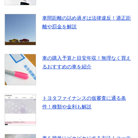
車間距離の詰め過ぎは法律違反！適正距
離や罰金を解説
車の購入予算と目安年収！無理なく買え
るおすすめの車を紹介
トヨタファイナンスの仮審査に通る条
件！種類や金利も解説