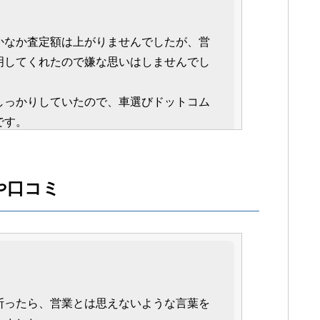
かなか査定額は上がりませんでしたが、営
明してくれたので嫌な思いはしませんでし
しっかりしていたので、車選びドットコム
です。
や口コミ
決めたのですが、どこの業者も頑張ってく
高く売れたと思うので、一括査定を利用し
断ったら、営業とは思えないような言葉を