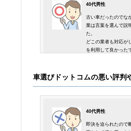
40代男性
古い車だったのでな
業は言葉を選んで説
た。
どこの業者も対応が
を利用して良かった
車選びドットコムの悪い評判
30代男性
最終的にガリバーに
れました。
40代男性
単独で依頼するより
て正解でした。
即決を迫られたので