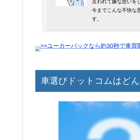
言われて嫌な思いを
今までこんな不快な
す。
40代女性
一括査定を利用する
>>ユーカーパックなら約30秒で車
出来ました。
30代女性
自分の車の相場を調
したので良かったで
各業者ごとに査定の
なかったので、少し
車選びドットコムはどん
申し込んだ事を少し
した。
40代男性
カービューと同じ加
替えも検討していた
結果的に売却も購入