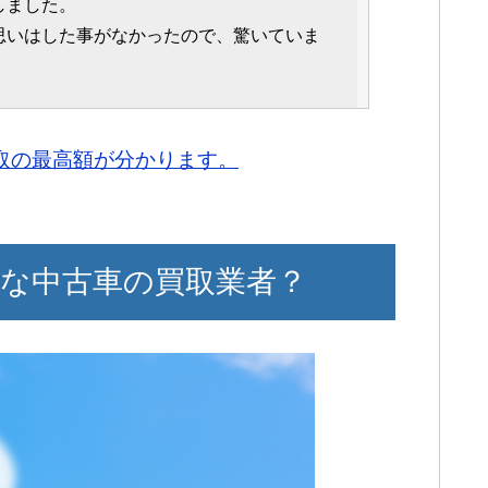
しました。
思いはした事がなかったので、驚いていま
のは初めてでしたが、特に不安なく利用が
買取の最高額が分かります。
べられたり、評判の良い買取店を知れたり
す。
日程を組んで車の詳細を伝えなくてはなら
疲れました。
な中古車の買取業者？
後悔してしまうくらい、すごい電話の量で
盟店が一括査定してくれるとの事で、買い
ためスムーズに進みました。
もうまくいって、大変満足しています。