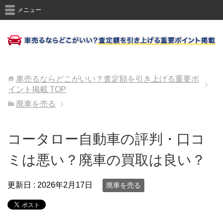
メニュー
車売るならどこがいい？査定額を引き上げる重要ポ
イント掲載
TOP
廃車を売る
コータロー自動車の評判・口コ
ミは悪い？廃車の買取は良い？
更新日 :
2026年2月17日
廃車を売る