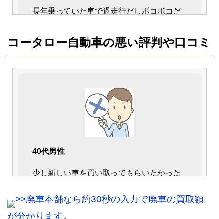
長年乗っていた車で過走行だしボコボコだ
しで、まず値段は付かないだろうと思って
いました。
コータロー自動車の悪い評判や口コミ
でも、しっかり金額提示をしてくれたの
で、安心して売却が出来ました。
40代男性
少し新しい車を買い取ってもらいたかった
40代女性
のですが、一括査定の方が高く売れて良か
>>廃車本舗なら約30秒の入力で廃車の買取額
説明が丁寧で、還付金の説明や流れなどを
ったです。
分かりやすく教えてくれました。
やはりひとつの業者からのみだと、かなり
が分かります。