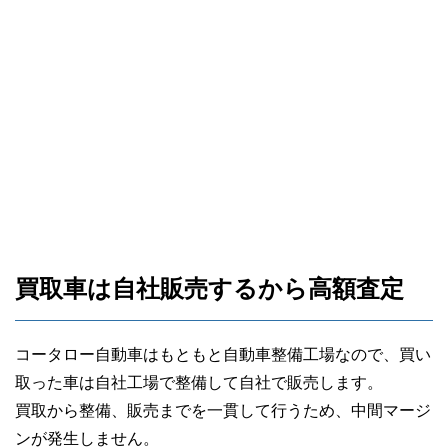
40代女性
特に廃車などに関する知識もないまま売っ
てしまいそうになりましたが、説明を丁寧
にしてくれました。
沖縄に住んでいて良かった！と思える業者
買取車は自社販売するから高額査定
です。
コータロー自動車はもともと自動車整備工場なので、買い
取った車は自社工場で整備して自社で販売します。
買取から整備、販売までを一貫して行うため、中間マージ
ンが発生しません。