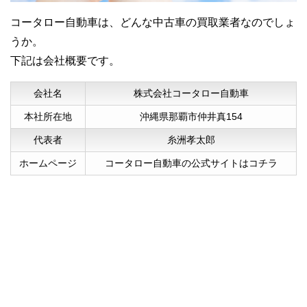
コータロー自動車は、どんな中古車の買取業者なのでしょ
うか。
下記は会社概要です。
会社名
株式会社コータロー自動車
本社所在地
沖縄県那覇市仲井真154
代表者
糸洲孝太郎
40代男性
ホームページ
コータロー自動車の公式サイトはコチラ
気が付いたら車検切れの車が車庫の中にあ
り、処分するにも…と思っていた所、コー
タロー自動車を知りました。
まさか値段まで付けてくれるとは、良心的
な業者だと思います。