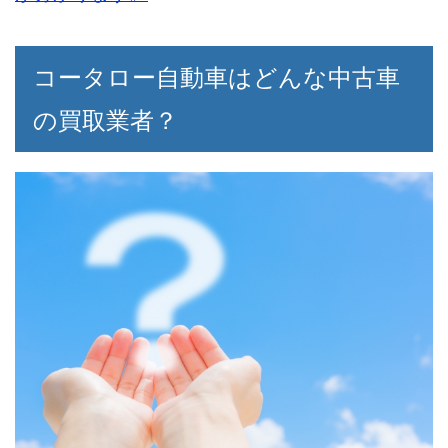
電話での対応も素晴らしく、最初から最後
損しますね。
まで不安なく任せられました。
コータロー自動車はどんな中古車
の買取業者？
40代男性
近い内に現金が必要になりそうでしたが、
すぐに車を引き取りに来てくれてその時に
手渡されました。
こんなに早く現金が入ると思わなかったの
で、少し驚いています。