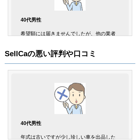
40代男性
希望額には届きませんでしたが、他の業者
よりも高い金額で売却出来たので良かった
です。
SellCaの悪い評判や口コミ
下取りや一括査定でも満足出来る結果は得
られなかったので、思い切ってSellCaを利
用してみて正解でした。
電話応対もスムーズで、やり取りの上で不
安は全く感じる事なく進められたと思いま
す。
前に査定をお願いした業者はやり取りが行
40代男性
き詰まっていたので、比較すると対応が素
晴らしかったです。
年式は古いですが少し珍しい車を出品した