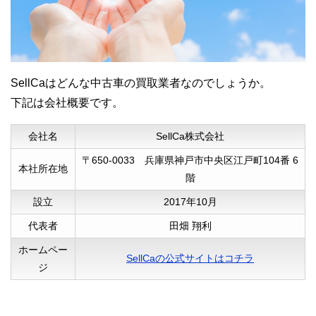
お世話になったので、仲介手数料の1万円も
安く感じます。
SellCaはどんな中古車の買取業者なのでしょうか。
下記は会社概要です。
会社名
SellCa株式会社
〒650-0033 兵庫県神戸市中央区江戸町104番 6
本社所在地
階
40代男性
設立
2017年10月
代表者
田畑 翔利
電話対応が親切丁寧で、査定申し込みをす
る前から信用出来ると思いました。
ホームペー
SellCaの公式サイトはコチラ
ジ
書類の確認などもマイページから出来るの
で、すぐわからない事も調べられて便利で
す。