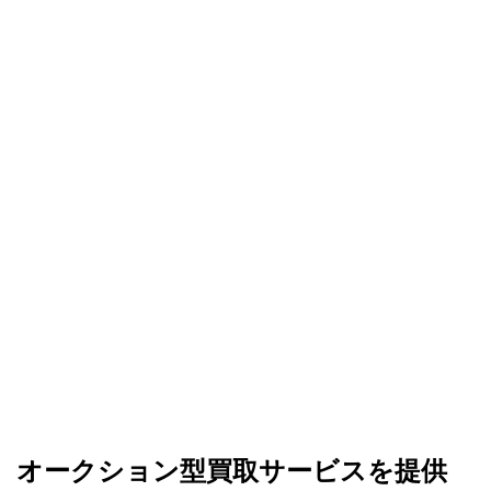
業者との交渉や連絡が苦手だったので、
SellCaは全部間に入ってくれて楽でした。
オークション終了まで、滞りなく進められ
たと思います。
オークション型買取サービスを提供