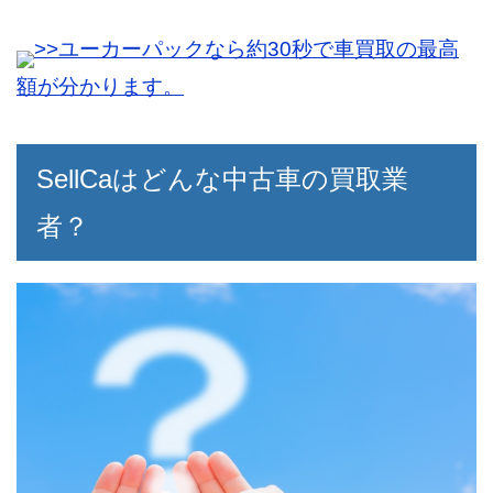
ところ、残念ながら売れなかったです。
>>ユーカーパックなら約30秒で車買取の最高
個別に値段の相談などをされると思ってい
たものの、特にそんな事もなく終わりまし
額が分かります。
た。
今度は売れるように値段の設定を変えて、
SellCaはどんな中古車の買取業
再チャレンジしてみたいと思います。
者？
全部が全部上手くいくとは、限らないよう
30代女性
です。
かなり低年式の車を売却したのですが、相
場よりも80万円高い金額が付きました。
このまま買取店にお願いしていたら、損を
していたところだったので良かったです。
交渉もSellCaが間に入って行なってくれた
ので、手間が掛からずに安心して進められ
ました。