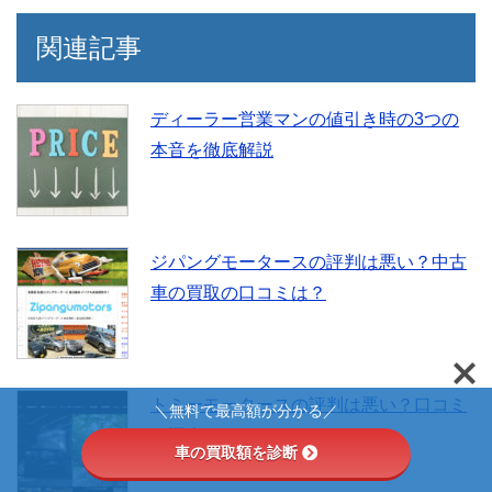
関連記事
ディーラー営業マンの値引き時の3つの
本音を徹底解説
ジパングモータースの評判は悪い？中古
車の買取の口コミは？
トミーモータースの評判は悪い？口コミ
＼無料で最高額が分かる／
を調査
車の買取額を診断