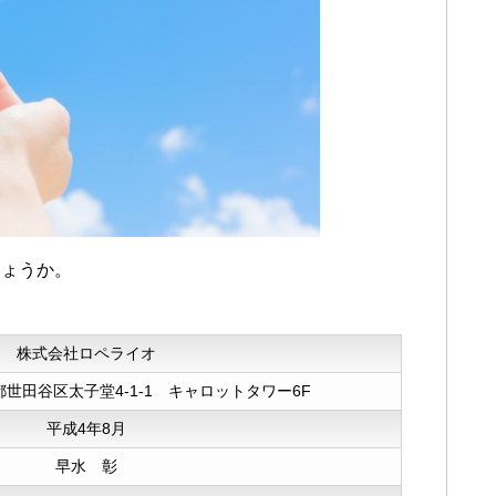
買い替えをしていると言っていましたが、
くなる買取店だと感じます。
いたのですが、全体の流れがスムーズで滞
しょうか。
た。
円以上高い値段で買い取ってもらえて、更に
事についても教えてもらえて助かります。
株式会社ロペライオ
接客がしっかりしていて、安心感があると
京都世田谷区太子堂4-1-1 キャロットタワー6F
平成4年8月
題ないくらい丁寧なので、周りにも勧めた
早水 彰