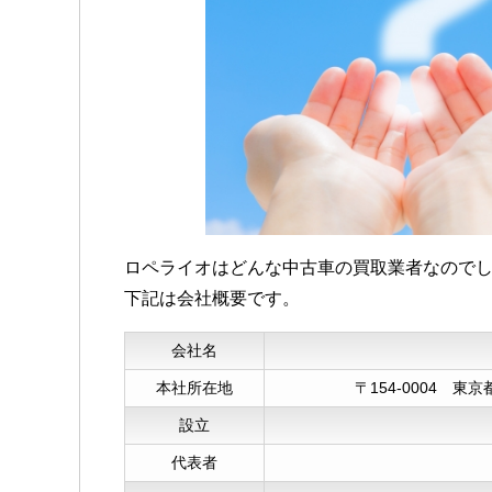
ました。
友人もロペライオで
確かにまた利用した
50代女性
買い替えを検討して
ロペライオはどんな中古車の買取業者なので
りなく進められまし
下記は会社概要です。
下取りよりも20万
次に購入したい車の
会社名
とにかくスタッフの
本社所在地
〒154-0004 東
思いました。
設立
女性の利用も全く問
代表者
いくらいです。