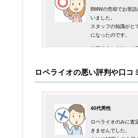
BMWの売却でお世
いました。
スタッフの知識がと
になったのです。
車両代金の支払いも
た。
最後まで信頼してお
ロペライオの悪い評判や口コ
イントだと思います
40代男性
40代男性
ロペライオのみに査
希少価値の高いグレ
きませんでした。
で、プラス査定をし