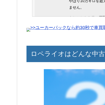
やはり10万キロを
高級輸入車でも全く
ません。
る買取店だと思いま
もしかしたら他の買
接客もしっかりして
く売れたのではない
のことはあるなと感
>>ユーカーパックなら約30秒で車
ただ、ロペライオも
総じて満足した取引
ロペライオはどんな中古
50代男性
スピード査定をお願
た。
車屋独特の入りにく
です。
査定も長く待たされ