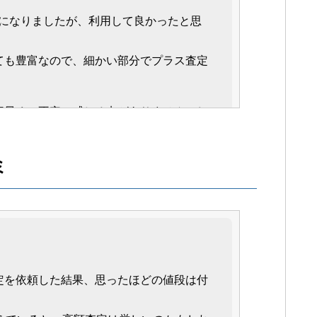
話になりましたが、利用して良かったと思
ても豊富なので、細かい部分でプラス査定
素早く、不安に感じる点がありませんでし
任せが出来たのが、ロペライオの高評価ポ
ミ
。
定を依頼した結果、思ったほどの値段は付
ードやオプションなどにも知識があるの
てもらえました。