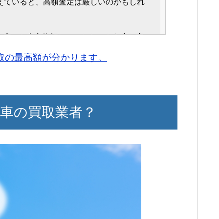
超えていると、高額査定は厳しいのかもしれ
問題なく対応してもらえたので、信頼出来
す。
取店にも査定依頼していたら、もう少し高
いて、さすが高級車を取り扱っているだけ
かと思ってしまいます。
じました。
買取の最高額が分かります。
精一杯、対応してくれました。
が出来たと感じています。
車の買取業者？
いしたら、ストレスなく取引が出来まし
さというものがなく、足を運びやすかった
る事もなく、接客も素晴らしいので感動し