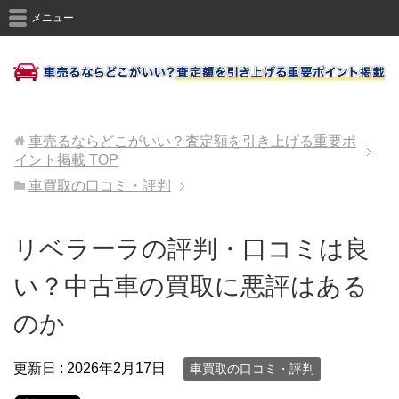
メニュー
車売るならどこがいい？査定額を引き上げる重要ポ
イント掲載
TOP
車買取の口コミ・評判
リベラーラの評判・口コミは良
い？中古車の買取に悪評はある
のか
更新日 :
2026年2月17日
車買取の口コミ・評判