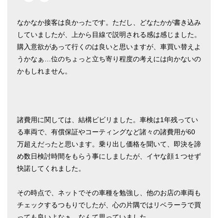
なかなか接客は良かったです。ただし、どなたかが書き込み
していましたが、上から目線で説明される感は感じました。
購入意欲があって行くのは良いと思いますが、車買い替えよ
うかなぁ…位のちょっと立ち寄り程度の考えには向かないの
かもしれません。
諸費用に関しては、結構ビビリました。車検は1年残ってい
る車両で、有償保証やコーティングなど諸々の諸費用が60
万超えだったと思います。乗り出し価格を聞いて、即決を諦
め数日検討時間をもらう事にしましたが、イヤな顔１つせず
快諾してくれました。
その時点で、ネットでその車種を勉強し、他のお店の車両も
チェックするつもりでしたが、心の片隅ではリベラーラで買
っても良いよなぁ…なんて思っていました。