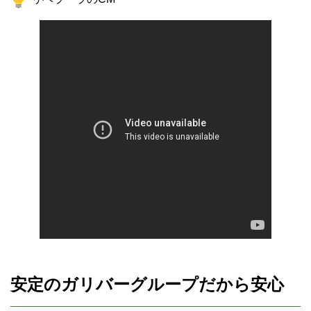
用して良かったと思いました。
30代男性
以前査定してもらった業者は輸入車の知識
がそこまでなく、査定も本当にこの金額な
のか？といった感じでした。
今回リベラーラで適正金額を提示してもら
えたので、しっかり納得してから売却が出
安定のガリバーグループだから安心
来ました。