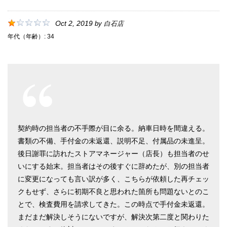
Oct 2, 2019
by
白石店
年代（年齢）:
34
契約時の担当者の不手際が目に余る。納車日時を間違える。
書類の不備、手付金の未返還、説明不足、付属品の未進呈。
後日謝罪に訪れたストアマネージャー（店長）も担当者のせ
いにする始末。担当者はその後すぐに辞めたが、別の担当者
に変更になっても言い訳が多く、こちらが依頼した再チェッ
クもせず、さらに初期不良と思われた箇所も問題ないとのこ
とで、検査費用を請求してきた。この時点で手付金未返還。
まだまだ解決しそうにないですが、解決次第二度と関わりた