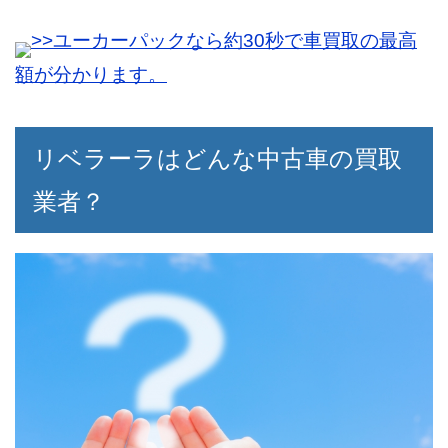
の事で査定額は思ったより高くなりません
>>ユーカーパックなら約30秒で車買取の最高
都内のリベラーラに行きましたが、どこも
でした。
立地が良いですね。
高級車を扱うだけあって、査定には厳しい
額が分かります。
強化車種だった事もあって思ったよりも高
なと思いました。
値が付いたので、新しい車の頭金に当てら
リベラーラはどんな中古車の買取
れてスムーズに買い替えが出来ました。
業者？
40代女性
輸入車を取り扱っているのに店舗は入りや