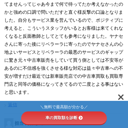
てませんってじゃあ今まで何で待ってたか考えなかったの
かと強めの口調で問いただすと直ぐ様反撃の口論となりま
した。自分もサービス業を営んでいるので、ポジティブに
考えると、こういうスタッフがいるとお客様は来てくれな
くなると反面教師としてとても参考になりました。ヤナセ
さんに寄った後にリベラーラに寄ったのでヤナセさんの心
地よいサービスとリベラーラの最悪のサービスのギャップ
に驚き元々中古車販売をしていて買う側としては不安等が
あるのに不信感を強くさせる様な対応は益々中古車への不
安が増すだけ最近では新車販売店での中古車買取も買取専
門店と同等の価格になってきてるので二度とよる事はない
と思います。
返信
＼無料で最高額が分かる／
車の買取額を診断
担当 内林
より: