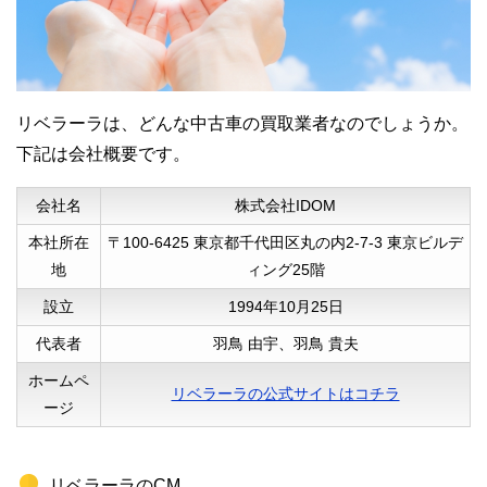
すい雰囲気で、子供連れでも査定の間全く
問題なく待っていられました。
査定スタッフの説明も分かりやすく、不安
なく依頼出来ました。
リベラーラは、どんな中古車の買取業者なのでしょうか。
下記は会社概要です。
会社名
株式会社IDOM
本社所在
〒100-6425 東京都千代田区丸の内2-7-3 東京ビルデ
地
ィング25階
設立
1994年10月25日
代表者
羽鳥 由宇、羽鳥 貴夫
40代男性
ホームペ
リベラーラの公式サイトはコチラ
後から知ったのですがガリバーのグループ
ージ
で、輸入車専門店なんですね。
大手ですしとても信頼して依頼が出来、利
リベラーラのCM