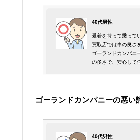
40代男性
愛着を持って乗って
買取店では車の良さ
ゴーランドカンパニ
の多さで、安心して
40代女性
ゴーランドカンパニーの悪い
輸入車の買い替えで
てくれています。
高い金額で買い取っ
40代男性
います。