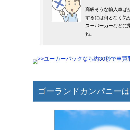
高級そうな輸入車ば
するには何となく気
スーパーカーなどに
50代男性
ね。
丁寧な説明と迅速な
ました。
>>ユーカーパックなら約30秒で車
輸入車専門店という
たです。
ゴーランドカンパニーは
40代男性
即日買取をしてくれ
は助かりました。