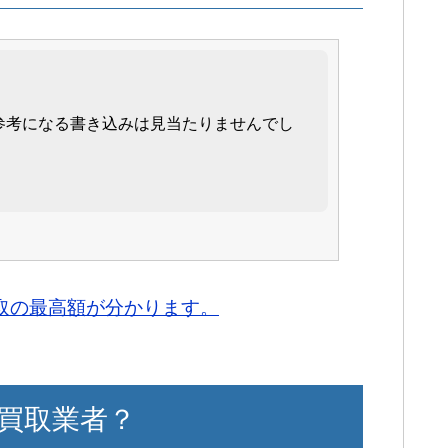
思って、力を入れているお店を探していま
て査定を行ったのですが、大手買取店より
れたので驚きました。
参考になる書き込みは見当たりませんでし
車なので、手放すのをためらいましたが、
くて売却を決めました。
王さんを利用したいと思います。
買取の最高額が分かります。
で聞いていました。
て、スタッフさんの対応も良いし、査定額
くて満足しています。
買取業者？