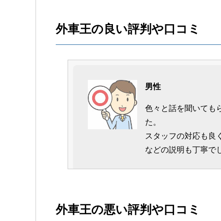
外車王の良い評判や口コミ
男性
色々と話を聞いても
た。
スタッフの対応も良
などの説明も丁寧で
男性
外車王の悪い評判や口コミ