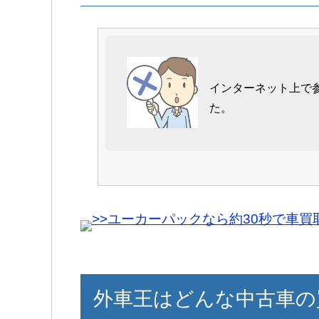
ポルシェを売ろうと
した。
外車王さんを見つけ
も高く査定をしてく
インターネット上で
結構大切にしていた
た。
スタッフの対応も良
次は購入の時に外車
男性
>>ユーカーパックなら約30秒で車
外車王さんの事は噂
実際に査定依頼をし
も20万円も他より高
外車王はどんな中古車の