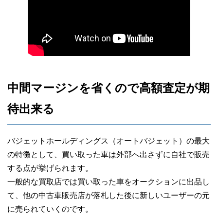
30代男性
予約を取らずにいきなり来店したにも関わ
らず、店長さんはじめスタッフ全員が気持
ちよく出迎えてくれました。
金額も満足出来るもので、対応から査定額
まで文句の付け所がなかったです。
中間マージンを省くので高額査定が期
待出来る
バジェットホールディングス（オートバジェット）の最大
の特徴として、買い取った車は外部へ出さずに自社で販売
する点が挙げられます。
一般的な買取店では買い取った車をオークションに出品し
て、他の中古車販売店が落札した後に新しいユーザーの元
に売られていくのです。