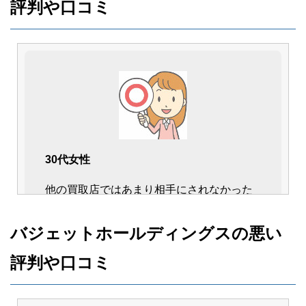
評判や口コミ
30代女性
他の買取店ではあまり相手にされなかった
車も、細かい部分ま出来ちんと査定して適
正な価格を付けてくれました。
バジェットホールディングスの悪い
愛着を持って乗ってきた気持ちも汲んでく
評判や口コミ
れたので、信頼して任せられました。