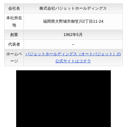
会社名
株式会社バジェットホールディングス
本社所在
福岡県大野城市御笠川2丁目11-24
40代女性
地
来店査定をお願いしましたが、店舗の雰囲
創業
1962年5月
気も良くて安心して依頼が出来ました。
代表者
–
素早い対応で分からない事にも答えてもら
ホームペ
バジェットホールディングス（オートバジェット）の
えたので、滞りなく買い替えまで面倒を見
ージ
公式サイトはコチラ
てもらえました。