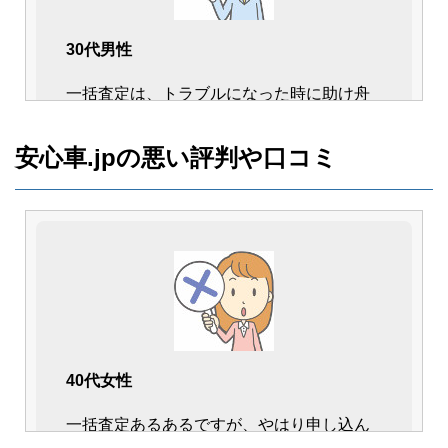
30代男性
一括査定は、トラブルになった時に助け舟
を出してくれる所がない点が気掛かりでし
た。
安心車.jpの悪い評判や口コミ
でも、安心車.jpはトラブルの相談窓口があ
るし、不安なく依頼が出来ました。
40代女性
一括査定あるあるですが、やはり申し込ん
40代女性