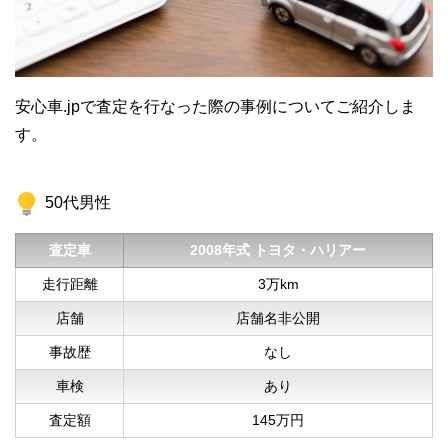
安心車.jpで査定を行なった際の事例についてご紹介しま
す。
50代男性
査定車
2008年式 トヨタ・ハリアー
走行距離
3万km
店舗
店舗名非公開
事故歴
なし
車検
あり
査定額
145万円