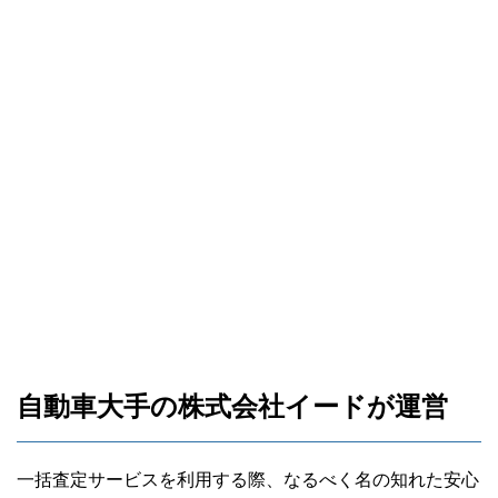
40代男性
査定フォームの入力が面倒くさくなくて、
簡単に申し込めて良かったです。
結果的に30万近く得をしたので、高値を付
けてもらえて嬉しいです。
自動車大手の株式会社イードが運営
一括査定サービスを利用する際、なるべく名の知れた安心