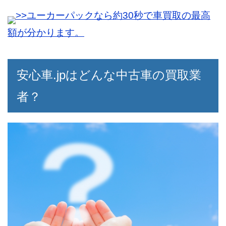
だ後の電話は怒涛のようでした。
>>ユーカーパックなら約30秒で車買取の最高
査定してくれた業者はどこも名の知れた所
これからはきちんと電話応対が出来るよ
ばかりで、提携業者はみんな質が良いと実
う、申し込む時間も考えたいと思います。
額が分かります。
感出来ました。
買取を依頼するのは初めてでしたが、最後
安心車.jpはどんな中古車の買取業
まで満足した取引が出来たと思います。
者？
50代男性
査定フォームの段階で細かい個人情報まで
入力するのは、とても抵抗がありました。
40代男性
最初は郵便番号のみで、いざ自宅に来ても
買取金額が一番低い所と高い所の差が大き
らう際に住所を教えられれば良いのになと
く、複数の業者を比較するのは大切だなと
思いました。