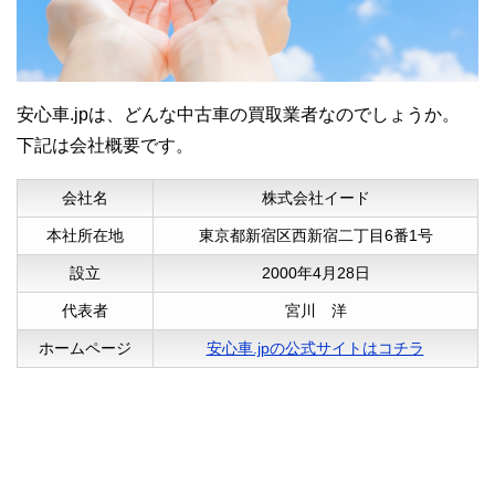
感じました。
安心車.jpのおかげで、とてもお得に売却が
出来て満足です。
安心車.jpは、どんな中古車の買取業者なのでしょうか。
下記は会社概要です。
会社名
株式会社イード
本社所在地
東京都新宿区西新宿二丁目6番1号
設立
2000年4月28日
代表者
宮川 洋
40代女性
ホームページ
安心車.jpの公式サイトはコチラ
一括査定に来てくれた業者は8社でしたが、
どこも対応が丁寧で安心出来ました。
安心車.jpを利用したおかげで、車を高く売
れて良かったです。