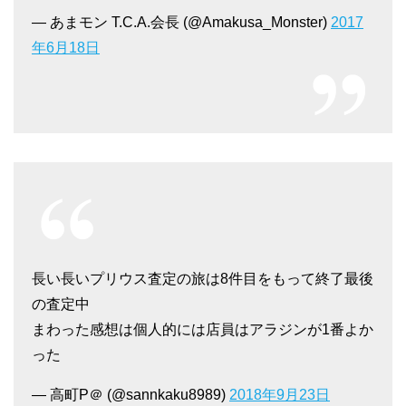
— あまモン T.C.A.会長 (@Amakusa_Monster)
2017
年6月18日
60代男性
金額の交渉をした時に、随分無理を言って
しまったりワガママを通したりしてしまい
長い長いプリウス査定の旅は8件目をもって終了最後
ました。
の査定中
でも、最後まで気持ちを汲んでくれて、満
まわった感想は個人的には店員はアラジンが1番よか
足出来る取引が出来ました。
った
— 高町P＠ (@sannkaku8989)
2018年9月23日