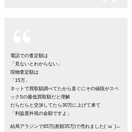
るので把握しやすかったのと、とにかく対
意に負けましたが…他の業者にも査定して
応が素晴らしかったと思いました。
もらいたかったです。
電話での査定額は
「見ないとわからない」
現物査定額は
「15万」
40代男性
ネットで買取額調べてたから直ぐにその値段がスペ
車がないと生活が出来なかったため売却に
ックSの最低買取額だと理解
ためらっていましたが、快く代車の手配を
だらだらと交渉してたら30万に上げて来て
してくれました。
「利益度外視の金額ですよ」
サービスも対応も満点をつけられるなと感
結局アラジンで65万(差額35万)で売れました( ˙ω˙ )←
じています。