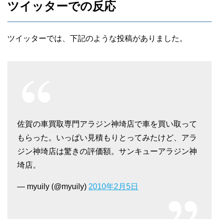
が、どの業者もきちんとした価格を提示し
した。
ツイッターでの反応
てくれなくて困っていました。
他の対応が良かっただけに、すぐに返事を
古い車で大変だったと思いますが、アラジ
求めるのは残念だなと感じました。
ツイッターでは、下記のような投稿がありました。
ンは正確に数字を出してくれて良かったで
す。
佐賀の車買取専門アラジン神埼店で車を買い取って
もらった。いっぱい見積もりとってみたけど、アラ
40代女性
ジン神埼店は驚きの評価額。サンキューアラジン神
複数の業者に見てもらうのが良いと聞いて
埼店。
30代男性
いたのですが、最初に査定してもらったア
— myuily (@myuily)
2010年2月5日
ずっとコマーシャルで気になっていたので
ラジンに決めてくれと何度もお願いされて
すが、今回利用して本当に良かったです。
しまいました。
最初にだいたいの見積もりを提示してくれ
対応には満足していましたし、あまりの熱