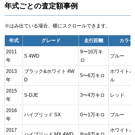
年式ごとの査定額事例
年式
グレード
走行距離
カラー
2011
9〜10万キ
S 4WD
ブルー
年
ロ
2013
ブラック&ホワイト 4W
ホワイトパ
5〜6万キロ
年
D
ル
2015
S-DJE
3〜4万キロ
レッド
年
2016
ハイブリッド SX
0〜1万キロ
ブルー
年
2017
ホワイトパ
ハイブリッド MX 4WD
8〜9万キロ