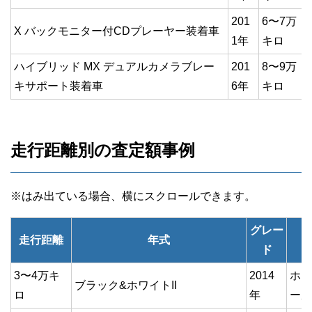
201
6〜7万
X バックモニター付CDプレーヤー装着車
1年
キロ
ハイブリッド MX デュアルカメラブレー
201
8〜9万
キサポート装着車
6年
キロ
走行距離別の査定額事例
グレー
走行距離
年式
ド
3〜4万キ
2014
ホワ
ブラック&ホワイトII
ロ
年
ール