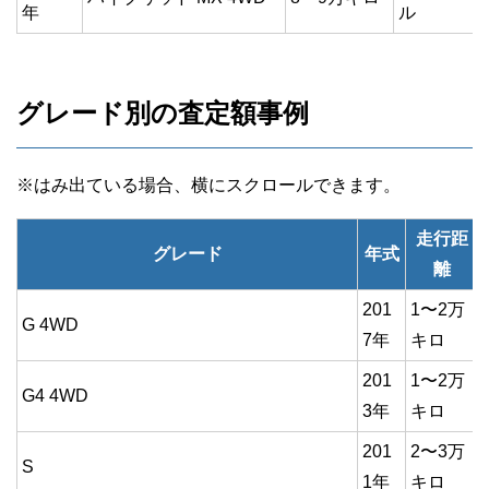
年
ル
グレード別の査定額事例
走行距
グレード
年式
離
201
1〜2万
G 4WD
7年
キロ
201
1〜2万
G4 4WD
3年
キロ
201
2〜3万
S
1年
キロ