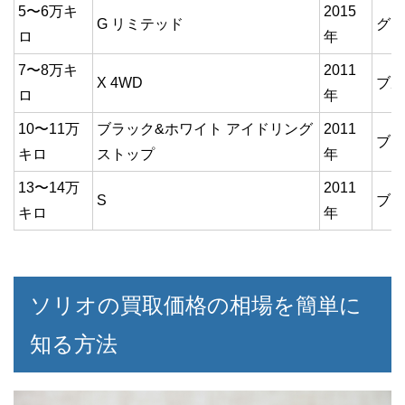
5〜6万キ
2015
G リミテッド
グリ
ロ
年
7〜8万キ
2011
X 4WD
ブル
ロ
年
10〜11万
ブラック&ホワイト アイドリング
2011
ブラ
キロ
ストップ
年
13〜14万
2011
S
ブラ
キロ
年
ソリオの買取価格の相場を簡単に
知る方法