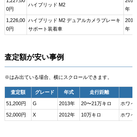
1,227,00
2018
ハイブリッド M2
0円
年
1,226,00
ハイブリッド M2 デュアルカメラブレーキ
2017
0円
サポート装着車
年
査定額が安い事例
査定額
グレード
年式
走行距離
51,200円
G
2013年
20〜21万キロ
ホワイ
52,000円
X
2012年
10万キロ
ホワイ