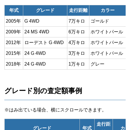
年式
グレード
走行距離
カラー
2005年
G 4WD
7万キロ
ゴールド
2009年
24 MS 4WD
6万キロ
ホワイトパール
2012年
ローデスト G 4WD
4万キロ
ホワイトパール
2015年
24 G 4WD
3万キロ
ホワイトパール
2018年
24 G 4WD
1万キロ
グレー
グレード別の査定額事例
走行距
グレード
年式
カラ