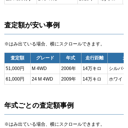
査定額が安い事例
査定額
グレード
年式
走行距離
カ
51,000円
M 4WD
2006年
14万キロ
シルバー
61,000円
24 M 4WD
2009年
14万キロ
ホワイト
年式ごとの査定額事例