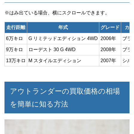
走行距離
年式
グレード
カ
6万キロ
G リミテッドエディション 4WD
2006年
ブラ
9万キロ
ローデスト 30 G 4WD
2008年
ブラ
13万キロ
M スタイルエディション
2007年
シル
アウトランダーの買取価格の相場
を簡単に知る方法