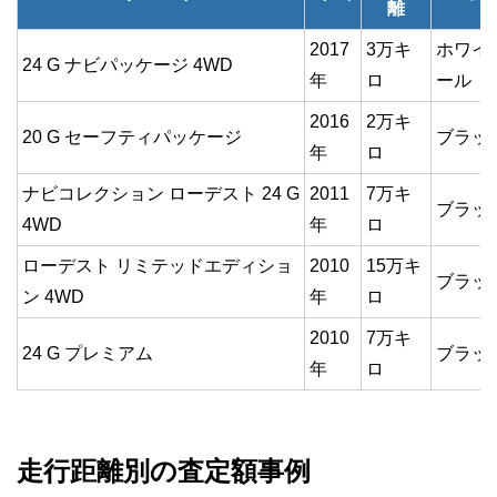
離
2017
3万キ
ホワイ
24 G ナビパッケージ 4WD
年
ロ
ール
2016
2万キ
20 G セーフティパッケージ
ブラッ
年
ロ
ナビコレクション ローデスト 24 G
2011
7万キ
ブラッ
4WD
年
ロ
ローデスト リミテッドエディショ
2010
15万キ
ブラッ
ン 4WD
年
ロ
2010
7万キ
24 G プレミアム
ブラッ
年
ロ
走行距離別の査定額事例