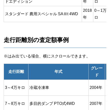
ドエディション
年
ロ
2018
0～1万
スタンダード 農用スペシャル SAⅢt 4WD
年
ロ
走行距離別の査定額事例
グレー
走行距離
年式
ド
ホ
3～4万キロ
冷蔵冷凍車
2004年
ト
ホ
7～8万キロ
多目的ダンプ PTO式4WD
2007年
ト