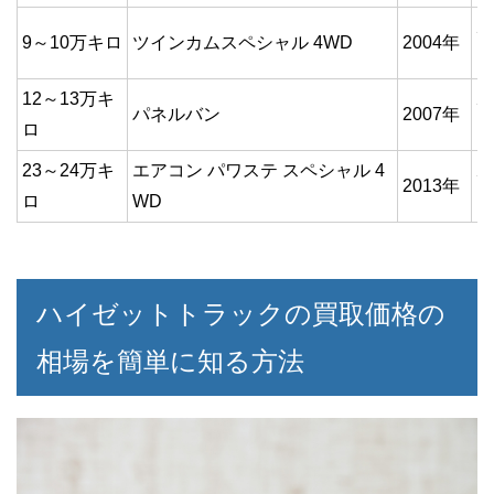
ホ
9～10万キロ
ツインカムスペシャル 4WD
2004年
ト
12～13万キ
ホ
パネルバン
2007年
ロ
ト
23～24万キ
エアコン パワステ スペシャル 4
ホ
2013年
ロ
WD
ト
ハイゼットトラックの買取価格の
相場を簡単に知る方法