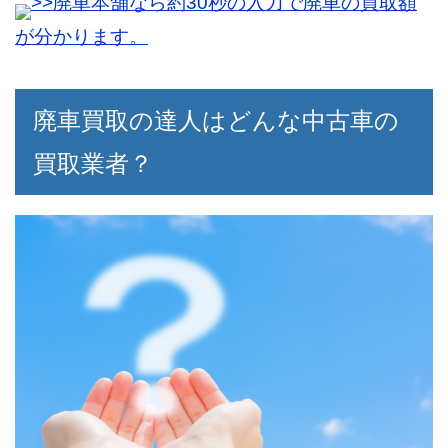
>>廃車本舗なら約30秒の入力で廃車の買取額
少しでも損をしたくなかったので、一括査
われました。
定が出来て正解だったと思います。
よく説明を聞いていなかった自分も悪いで
が分かります。
結果的に思っていたよりも高い値段を付け
すが、なんだか出鼻をくじかれてしまいま
てもらって、無事に買い取ってもらう事が
した。
廃車買取の達人はどんな中古車の
出来ました。
買取業者？
30代男性
ホームページが非常に分かりやすく、ごち
ゃごちゃしていないので安心して申し込め
ました。