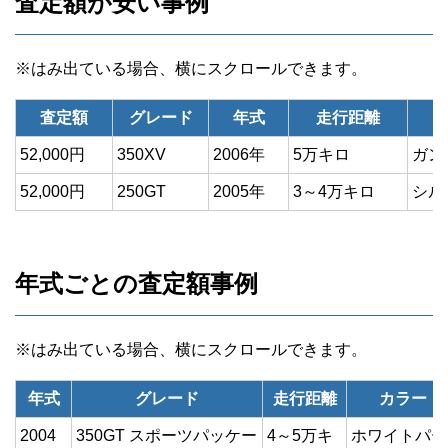
査定額が安い事例
査定額
グレード
年式
走行距離
カ
52,000円
350XV
2006年
5万キロ
ガン
52,000円
250GT
2005年
3～4万キロ
シル
年式ごとの査定額事例
年式
グレード
走行距離
カラー
2004
350GT スポーツパッケー
4～5万キ
ホワイトパー