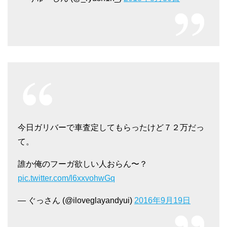
今日ガリバーで車査定してもらったけど７２万だっ
て。
誰か俺のフーガ欲しい人おらん〜？
pic.twitter.com/l6xxvohwGq
— ぐっさん (@iloveglayandyui)
2016年9月19日