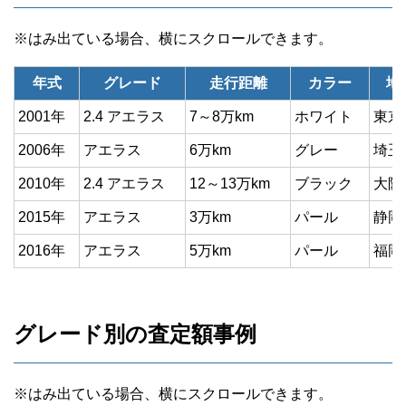
年式
グレード
走行距離
カラー
地
2001年
2.4 アエラス
7～8万km
ホワイト
東京
2006年
アエラス
6万km
グレー
埼玉
2010年
2.4 アエラス
12～13万km
ブラック
大阪
2015年
アエラス
3万km
パール
静岡
2016年
アエラス
5万km
パール
福岡
グレード別の査定額事例