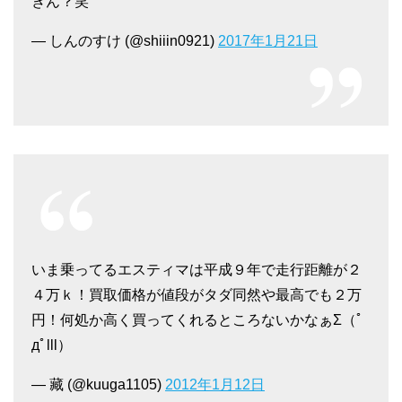
ぎん？笑
— しんのすけ (@shiiin0921)
2017年1月21日
いま乗ってるエスティマは平成９年で走行距離が２
４万ｋ！買取価格が値段がタダ同然や最高でも２万
円！何処か高く買ってくれるところないかなぁΣ（ﾟ
дﾟlll）
— 藏 (@kuuga1105)
2012年1月12日