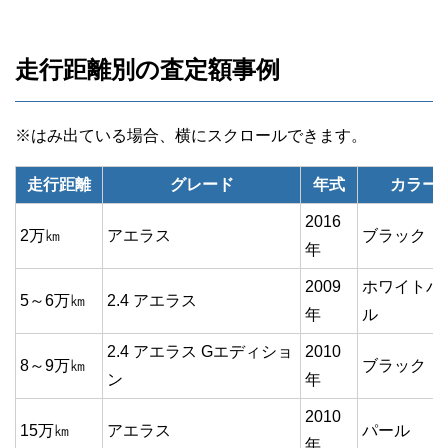
走行距離別の査定額事例
走行距離
グレード
年式
カラー
2016
2万㎞
アエラス
ブラック
年
2009
ホワイトパ
5～6万㎞
2.4 アエラス
年
ル
2.4 アエラス Gエディショ
2010
8～9万㎞
ブラック
ン
年
2010
15万㎞
アエラス
パール
年