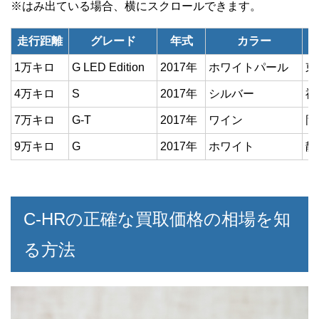
走行距離
グレード
年式
カラー
1万キロ
G LED Edition
2017年
ホワイトパール
東
4万キロ
S
2017年
シルバー
福
7万キロ
G-T
2017年
ワイン
岡
9万キロ
G
2017年
ホワイト
静
C-HRの正確な買取価格の相場を知
る方法