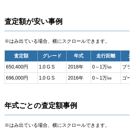
査定額が安い事例
査定額
グレード
年式
走行距離
カ
650,400円
1.0 G S
2018年
0～1万㎞
ブラ
696,000円
1.0 G S
2016年
0～1万㎞
ゴー
年式ごとの査定額事例