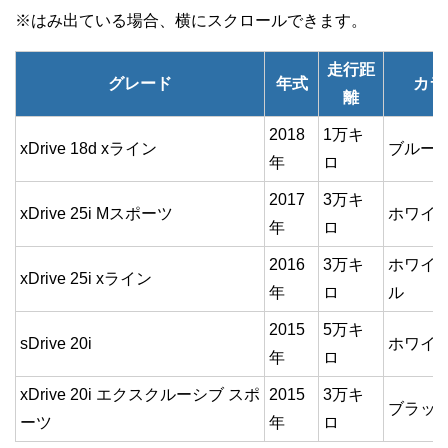
走行距
グレード
年式
カラ
離
2018
1万キ
xDrive 18d xライン
ブルー
年
ロ
2017
3万キ
xDrive 25i Mスポーツ
ホワイ
年
ロ
2016
3万キ
ホワイ
xDrive 25i xライン
年
ロ
ル
2015
5万キ
sDrive 20i
ホワイ
年
ロ
xDrive 20i エクスクルーシブ スポ
2015
3万キ
ブラッ
ーツ
年
ロ