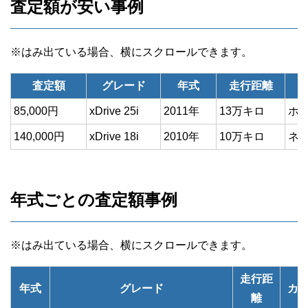
査定額が安い事例
査定額
グレード
年式
走行距離
85,000円
xDrive 25i
2011年
13万キロ
ホ
140,000円
xDrive 18i
2010年
10万キロ
ネ
年式ごとの査定額事例
走行距
年式
グレード
カ
離